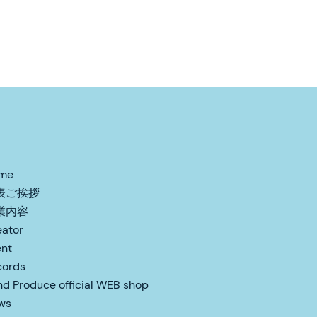
me
表ご挨拶
業内容
eator
ent
cords
d Produce official WEB shop
ws