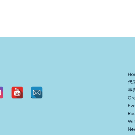
Ho
代
事
Cr
Ev
Re
Win
Ne