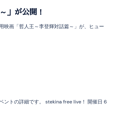
～」が公開！
劇場用映画「哲人王～李登輝対話篇～」が、ヒュー
の詳細です。 stekina free live！ 開催日 6