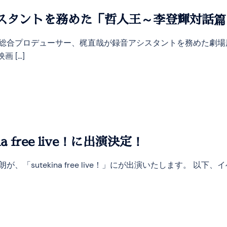
スタントを務めた「哲人王～李登輝対話篇
uceの総合プロデューサー、梶直哉が録音アシスタントを務めた
 […]
 free live！に出演決定！
「sutekina free live！」にが出演いたします。 以下、イベント