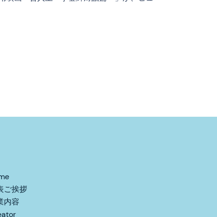
me
表ご挨拶
業内容
eator