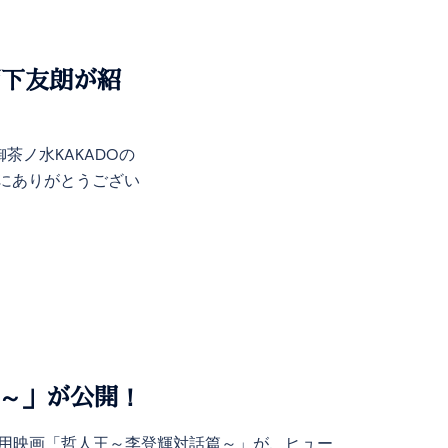
西下友朗が紹
茶ノ水KAKADOの
当にありがとうござい
～」が公開！
劇場用映画「哲人王～李登輝対話篇～」が、ヒュー