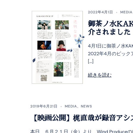
2022年4月1日
MEDIA
御茶ノ水KA
介されました！
4月1日に御茶ノ水K
2022年4月のピッ
[…]
続きを読む
2019年6月21日
MEDIA
、
NEWS
【映画公開】梶直哉が録音アシ
本日、６月２１日（金）より、Wind Prod